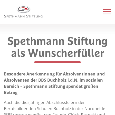
HOME
Spethmann Stiftung
DIE STIFTUNG
als Wunscherfüller
FÖRDERPARTNER
AKTUELLES
Besondere Anerkennung für Absolventinnen und
Absolventen der BBS Buchholz i.d.N. im sozialen
SPENDEN
Bereich – Spethmann Stiftung spendet großen
Betrag
NEWSLETTER
Auch die diesjährigen Abschlussfeiern der
Berufsbildenden Schulen Buchholz in der Nordheide
KONTAKT
(BBS) waren geprägt von Freude, Glück, Respekt und